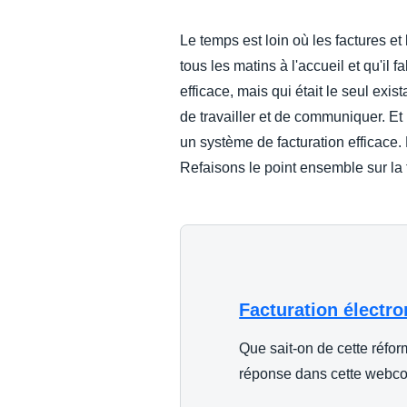
DEVOIR DE PROTECTION
Le temps est loin où les factures e
tous les matins à l'accueil et qu'il f
FRAIS DE DÉPLACEMENT
efficace, mais qui était le seul exi
de travailler et de communiquer. Et 
FRAUDE ET CONFORMITÉ
un système de facturation efficace. 
Refaisons le point ensemble sur la 
L’EXPÉRIENCE EMPLOYÉ
Facturation électro
Que sait-on de cette réfo
réponse dans cette webc