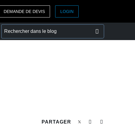
DEMANDE DE DEVIS
LOGIN
ASIA PACIFIC
sh)
Australia (English)
India (English)
日本（日本語)
Singapore (English)
PARTAGER