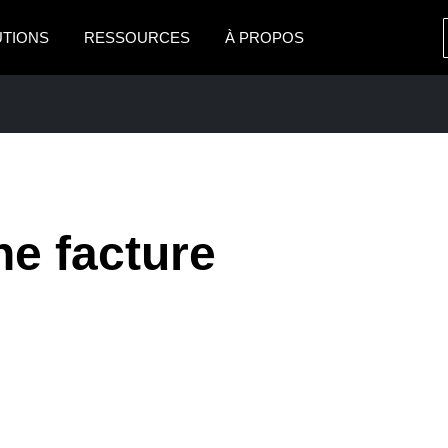
UTIONS
RESSOURCES
À PROPOS
AMERICAS
EUROPE
United States (English)
United Kingdom (Engli
Canada (English)
France (Français)
Canada (Français)
Deutschland (Deutsch)
ne facture
México (Español)
Italia (Italiano)
PRISE
Brasil (Português)
Nederlands (English)
Sweden (English)
Denmark (English)
Finland (English)