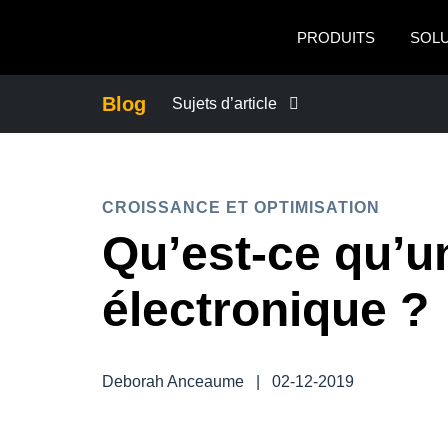
Aller au contenu principal
PRODUITS
SOL
Blog
Sujets d’article
ACTUALITÉS DE L’ENTREPRISE
CROISSANCE ET OPTIMISATION
CONTINUITÉ DES AFFAIRES
Qu’est-ce qu’u
CONTRÔLE DES COÛTS DE L’ENTRE
électronique ?
CROISSANCE ET OPTIMISATION
Deborah Anceaume
|
02-12-2019
DÉVELOPPEMENT DURABLE