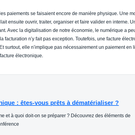
Belgium (English)
t les paiements se faisaient encore de manière physique. Une mo
España (Español)
allait ensuite ouvrir, traiter, organiser et faire valider en intern
stant. Avec la digitalisation de notre économie, le numérique a 
Norway (English)
la facturation n'y fait pas exception. Toutefois, une facture élec
Et surtout, elle n'implique pas nécessairement un paiement en lig
facture électronique.
nique : êtes-vous prêts à dématérialiser ?
rme et à quoi doit-on se préparer ? Découvrez des éléments de
onférence