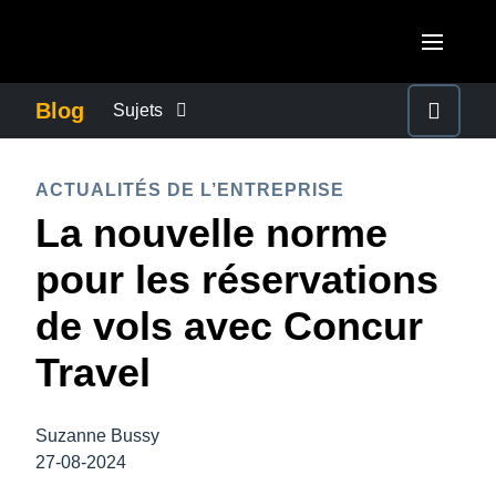
Aller au contenu principal
AMERICAS
Blog
Sujets
United States (English)
ACTUALITÉS DE L’ENTREPRISE
EUROPE
ACTUALITÉS DE L’ENTREPRISE
Canada (English)
La nouvelle norme
United Kingdom (English)
CONTINUITÉ DES AFFAIRES
ASIA PACIFIC
Canada (Français)
pour les réservations
France (Français)
Australia (English)
México (Español)
CONTRÔLE DES COÛTS DE L’ENTREPRISE
de vols avec Concur
Deutschland (Deutsch)
India (English)
Brasil (Português)
Travel
Italia (Italiano)
CROISSANCE ET OPTIMISATION
日本（日本語)
Nederlands (English)
Singapore (English)
Suzanne Bussy
DÉVELOPPEMENT DURABLE
Sweden (English)
27-08-2024
Denmark (English)