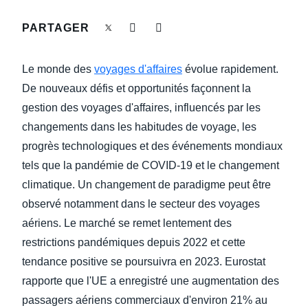
DEVOIR DE PROTECTION
PARTAGER
Finland (English)
FRAIS DE DÉPLACEMENT
Belgium (English)
Le monde des
voyages d'affaires
évolue rapidement.
España (Español)
De nouveaux défis et opportunités façonnent la
FRAUDE ET CONFORMITÉ
gestion des voyages d'affaires, influencés par les
Norway (English)
changements dans les habitudes de voyage, les
L’EXPÉRIENCE EMPLOYÉ
progrès technologiques et des événements mondiaux
tels que la pandémie de COVID-19 et le changement
climatique. Un changement de paradigme peut être
observé notamment dans le secteur des voyages
aériens. Le marché se remet lentement des
restrictions pandémiques depuis 2022 et cette
tendance positive se poursuivra en 2023. Eurostat
rapporte que l'UE a enregistré une augmentation des
passagers aériens commerciaux d'environ 21% au