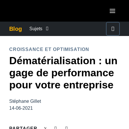
Aller au contenu principal
AMERICAS
Blog
Sujets
United States (English)
ACTUALITÉS DE L’ENTREPRISE
EUROPE
CROISSANCE ET OPTIMISATION
Canada (English)
Dématérialisation : un
United Kingdom (English)
CONTINUITÉ DES AFFAIRES
ASIA PACIFIC
Canada (Français)
gage de performance
France (Français)
Australia (English)
México (Español)
CONTRÔLE DES COÛTS DE L’ENTREPRISE
pour votre entreprise
Deutschland (Deutsch)
India (English)
Brasil (Português)
Italia (Italiano)
CROISSANCE ET OPTIMISATION
日本（日本語)
Stéphane Gillet
Nederlands (English)
14-06-2021
Singapore (English)
DÉVELOPPEMENT DURABLE
Sweden (English)
PARTAGER
Denmark (English)