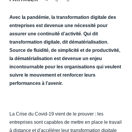
DEVOIR DE PROTECTION
Finland (English)
Avec la pandémie, la transformation digitale des
FRAIS DE DÉPLACEMENT
Belgium (English)
entreprises est devenue une nécessité pour
assurer une continuité d’activité. Qui dit
España (Español)
FRAUDE ET CONFORMITÉ
transformation digitale, dit dématérialisation.
Norway (English)
Source de fluidité, de simplicité et de productivité,
L’EXPÉRIENCE EMPLOYÉ
la dématérialisation est devenue un enjeu
incontournable pour les organisations qui veulent
suivre le mouvement et renforcer leurs
performances à l’avenir.
La Crise du Covid-19 vient de le prouver : les
entreprises sont capables de mettre en place le travail
à distance et d'accélérer leur transformation digitale