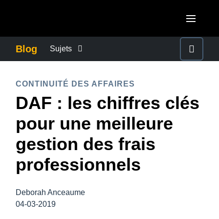
Aller au contenu principal
AMERICAS
Blog
Sujets
United States (English)
ACTUALITÉS DE L’ENTREPRISE
EUROPE
CONTINUITÉ DES AFFAIRES
Canada (English)
DAF : les chiffres clés
United Kingdom (English)
CONTINUITÉ DES AFFAIRES
ASIA PACIFIC
Canada (Français)
pour une meilleure
France (Français)
Australia (English)
México (Español)
CONTRÔLE DES COÛTS DE L’ENTREPRISE
gestion des frais
Deutschland (Deutsch)
India (English)
Brasil (Português)
professionnels
Italia (Italiano)
CROISSANCE ET OPTIMISATION
日本（日本語)
Nederlands (English)
Singapore (English)
Deborah Anceaume
DÉVELOPPEMENT DURABLE
Sweden (English)
04-03-2019
Denmark (English)