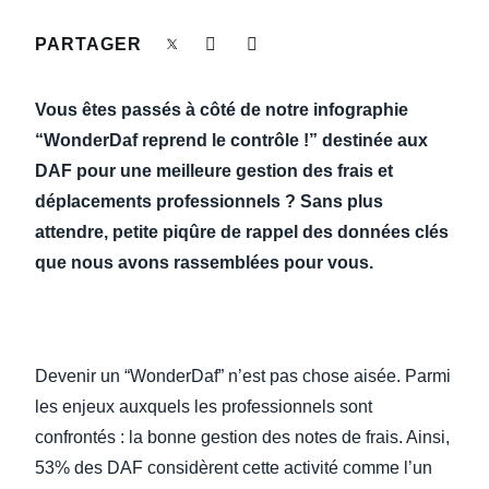
DEVOIR DE PROTECTION
PARTAGER
Finland (English)
FRAIS DE DÉPLACEMENT
Belgium (English)
Vous êtes passés à côté de notre infographie
España (Español)
“WonderDaf reprend le contrôle !” destinée aux
FRAUDE ET CONFORMITÉ
DAF pour une meilleure gestion des frais et
Norway (English)
déplacements professionnels ? Sans plus
L’EXPÉRIENCE EMPLOYÉ
attendre, petite piqûre de rappel des données clés
que nous avons rassemblées pour vous.
Devenir un “WonderDaf” n’est pas chose aisée. Parmi
les enjeux auxquels les professionnels sont
confrontés : la bonne gestion des notes de frais. Ainsi,
53% des DAF considèrent cette activité comme l’un