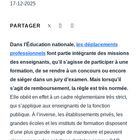
DEVOIR DE PROTECTION
17-12-2025
Finland (English)
FRAIS DE DÉPLACEMENT
Belgium (English)
PARTAGER
España (Español)
FRAUDE ET CONFORMITÉ
Dans l’Éducation nationale,
les déplacements
Norway (English)
professionnels
font partie intégrante des missions
L’EXPÉRIENCE EMPLOYÉ
des enseignants, qu’il s’agisse de participer à une
formation, de se rendre à un concours ou encore
de siéger dans un jury d’examen. Mais lorsqu’il
s’agit de remboursement, la règle est très normée.
Elle obéit en effet à un cadre réglementaire très strict,
qui s’applique aux enseignants de la fonction
publique. À l’inverse, les établissements privés, les
grandes écoles et les instituts de formation disposent
d’une plus grande marge de manœuvre et peuvent