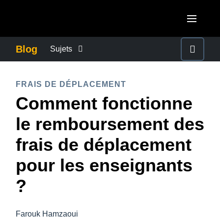
Aller au contenu principal
AMERICAS
Blog
Sujets
United States (English)
ACTUALITÉS DE L’ENTREPRISE
EUROPE
FRAIS DE DÉPLACEMENT
Canada (English)
Comment fonctionne
United Kingdom (English)
CONTINUITÉ DES AFFAIRES
ASIA PACIFIC
Canada (Français)
le remboursement des
France (Français)
Australia (English)
México (Español)
CONTRÔLE DES COÛTS DE L’ENTREPRISE
frais de déplacement
Deutschland (Deutsch)
India (English)
Brasil (Português)
pour les enseignants
Italia (Italiano)
CROISSANCE ET OPTIMISATION
日本（日本語)
Nederlands (English)
?
Singapore (English)
DÉVELOPPEMENT DURABLE
Sweden (English)
Farouk Hamzaoui
Denmark (English)