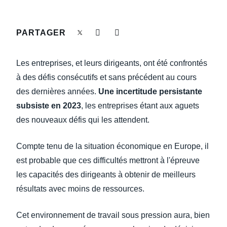
DEVOIR DE PROTECTION
Finland (English)
PARTAGER
FRAIS DE DÉPLACEMENT
Belgium (English)
España (Español)
Les entreprises, et leurs dirigeants, ont été confrontés
FRAUDE ET CONFORMITÉ
à des défis consécutifs et sans précédent au cours
Norway (English)
des dernières années.
Une incertitude persistante
L’EXPÉRIENCE EMPLOYÉ
subsiste en 2023
, les entreprises étant aux aguets
des nouveaux défis qui les attendent.
Compte tenu de la situation économique en Europe, il
est probable que ces difficultés mettront à l'épreuve
les capacités des dirigeants à obtenir de meilleurs
résultats avec moins de ressources.
Cet environnement de travail sous pression aura, bien