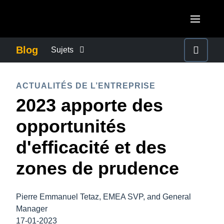
Aller au contenu principal
AMERICAS
Blog
Sujets
United States (English)
ACTUALITÉS DE L’ENTREPRISE
EUROPE
ACTUALITÉS DE L’ENTREPRISE
Canada (English)
2023 apporte des
United Kingdom (English)
CONTINUITÉ DES AFFAIRES
ASIA PACIFIC
Canada (Français)
opportunités
France (Français)
Australia (English)
México (Español)
CONTRÔLE DES COÛTS DE L’ENTREPRISE
d'efficacité et des
Deutschland (Deutsch)
India (English)
Brasil (Português)
zones de prudence
Italia (Italiano)
CROISSANCE ET OPTIMISATION
日本（日本語)
Nederlands (English)
Singapore (English)
Pierre Emmanuel Tetaz, EMEA SVP, and General
DÉVELOPPEMENT DURABLE
Sweden (English)
Manager
17-01-2023
Denmark (English)