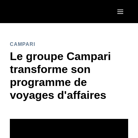
Aller au contenu principal
AMERICAS
CAMPARI
United States (English)
EUROPE
Le groupe Campari
Canada (English)
United Kingdom (English)
transforme son
ASIA PACIFIC
Canada (Français)
France (Français)
programme de
Australia (English)
México (Español)
Deutschland (Deutsch)
voyages d'affaires
India (English)
Brasil (Português)
Italia (Italiano)
日本（日本語)
Nederlands (English)
Singapore (English)
Sweden (English)
Denmark (English)