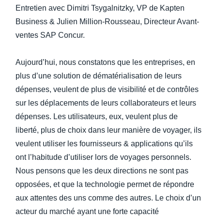
DEVOIR DE PROTECTION
Entretien avec Dimitri Tsygalnitzky, VP de Kapten
Finland (English)
Business & Julien Million-Rousseau, Directeur Avant-
FRAIS DE DÉPLACEMENT
ventes SAP Concur.
Belgium (English)
España (Español)
Aujourd’hui, nous constatons que les entreprises, en
FRAUDE ET CONFORMITÉ
plus d’une solution de dématérialisation de leurs
Norway (English)
dépenses, veulent de plus de visibilité et de contrôles
L’EXPÉRIENCE EMPLOYÉ
sur les déplacements de leurs collaborateurs et leurs
dépenses. Les utilisateurs, eux, veulent plus de
liberté, plus de choix dans leur manière de voyager, ils
veulent utiliser les fournisseurs & applications qu’ils
ont l’habitude d’utiliser lors de voyages personnels.
Nous pensons que les deux directions ne sont pas
opposées, et que la technologie permet de répondre
aux attentes des uns comme des autres. Le choix d’un
acteur du marché ayant une forte capacité