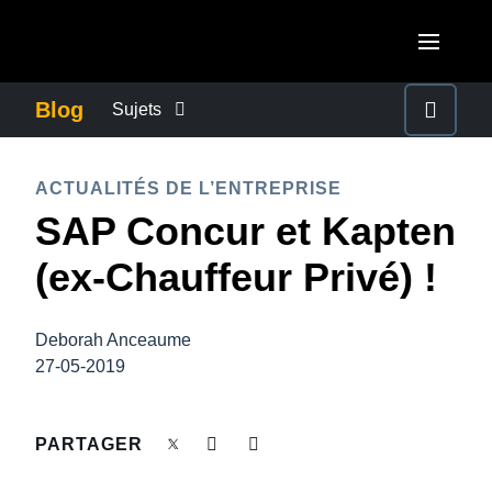
Aller au contenu principal
AMERICAS
Blog
Sujets
United States (English)
ACTUALITÉS DE L’ENTREPRISE
EUROPE
ACTUALITÉS DE L’ENTREPRISE
Canada (English)
SAP Concur et Kapten
United Kingdom (English)
CONTINUITÉ DES AFFAIRES
ASIA PACIFIC
Canada (Français)
(ex-Chauffeur Privé) !
France (Français)
Australia (English)
México (Español)
CONTRÔLE DES COÛTS DE L’ENTREPRISE
Deutschland (Deutsch)
India (English)
Brasil (Português)
Deborah Anceaume
Italia (Italiano)
CROISSANCE ET OPTIMISATION
27-05-2019
日本（日本語)
Nederlands (English)
Singapore (English)
DÉVELOPPEMENT DURABLE
PARTAGER
Sweden (English)
Denmark (English)