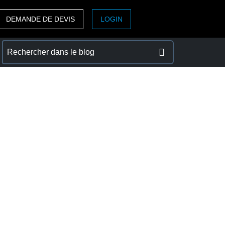
DEMANDE DE DEVIS
LOGIN
ASIA PACIFIC
sh)
Australia (English)
India (English)
日本（日本語)
Singapore (English)