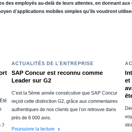
s des employés au-delà de leurs attentes, en donnant aux ut
oyen d’applications mobiles simples qu’ils voudront utiliser
ACTUALITÉS DE L’ENTREPRISE
AC
ort
SAP Concur est reconnu comme
In
Leader sur G2
et
av
C'est la 5ème année consécutive que SAP Concur
êt
 Été
reçoit cette distinction G2, grâce aux commentaires
Déc
s
authentiques de nos clients que l'on retrouve dans
voy
près de 6 000 avis.
str
e 7
Poursuivre la lecture