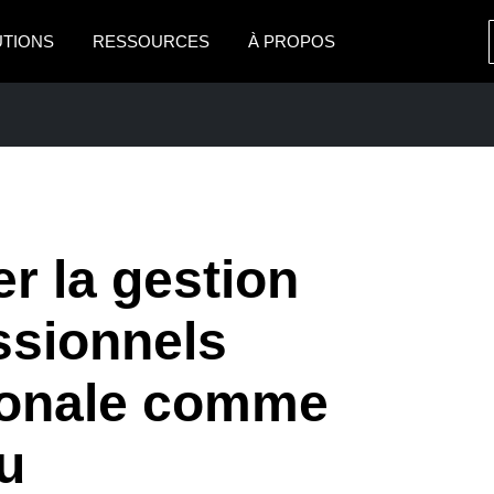
UTIONS
RESSOURCES
À PROPOS
AMERICAS
EUROPE
United States (English)
United Kingdom (Engli
Canada (English)
France (Français)
Canada (Français)
Deutschland (Deutsch)
r la gestion
México (Español)
Italia (Italiano)
PRISE
ssionnels
Brasil (Português)
Nederlands (English)
tionale comme
Sweden (English)
Denmark (English)
u
Finland (English)