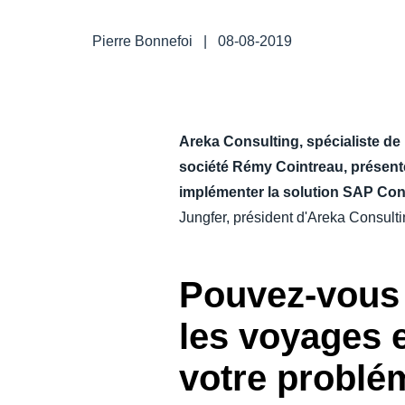
DEVOIR DE PROTECTION
Pierre Bonnefoi
|
08-08-2019
FRAIS DE DÉPLACEMENT
FRAUDE ET CONFORMITÉ
Areka Consulting, spécialiste d
société Rémy Cointreau, présent
L’EXPÉRIENCE EMPLOYÉ
implémenter la solution SAP Co
Jungfer, président d'Areka Consult
Pouvez-vous 
les voyages e
votre problé