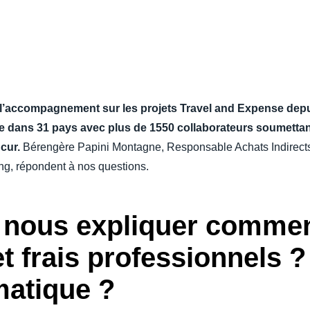
Belgium (English)
España (Español)
Norway (English)
e l’accompagnement sur les projets Travel and Expense dep
e dans 31 pays avec plus de 1550 collaborateurs soumetta
ncur.
Bérengère Papini Montagne, Responsable Achats Indirect
ing, répondent à nos questions.
nous expliquer commen
t frais professionnels ? 
matique ?