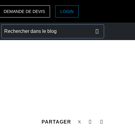
DEMANDE DE DEVIS
LOGIN
ASIA PACIFIC
sh)
Australia (English)
India (English)
日本（日本語)
Singapore (English)
PARTAGER