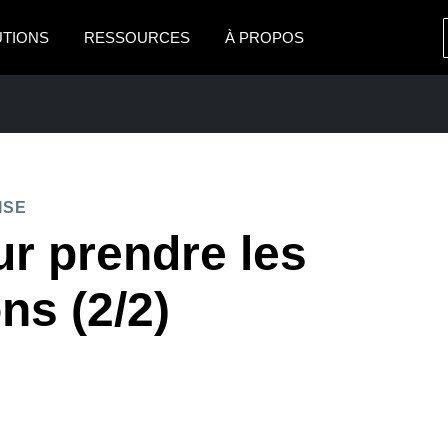
UTIONS
RESSOURCES
À PROPOS
AMERICAS
EUROPE
United States (English)
United Kingdom (Engli
Canada (English)
France (Français)
ISE
Canada (Français)
Deutschland (Deutsch)
ur prendre les
México (Español)
Italia (Italiano)
PRISE
ns (2/2)
Brasil (Português)
Nederlands (English)
Sweden (English)
Denmark (English)
Finland (English)