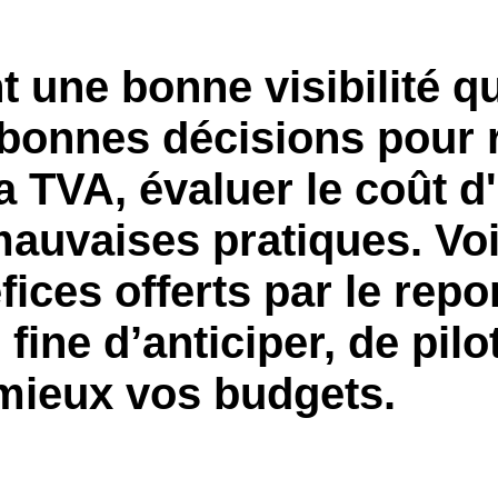
Belgium (English)
t une bonne visibilité 
España (Español)
Norway (English)
 bonnes décisions pour 
 TVA, évaluer le coût d'
mauvaises pratiques. Vo
ices offerts par le repor
fine d’anticiper, de pilo
 mieux vos budgets.