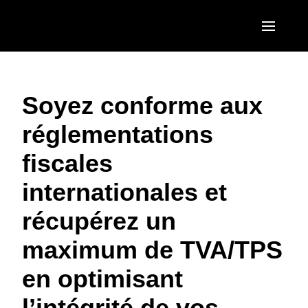
Aller au contenu principal
AMERICAS
Soyez conforme aux
United States (English)
EUROPE
réglementations
Canada (English)
United Kingdom (English)
ASIA PACIFIC
fiscales
Canada (Français)
France (Français)
Australia (English)
México (Español)
internationales et
Deutschland (Deutsch)
India (English)
Brasil (Português)
récupérez un
Italia (Italiano)
日本（日本語)
maximum de TVA/TPS
Nederlands (English)
Singapore (English)
en optimisant
Sweden (English)
l’intégrité de vos
Denmark (English)