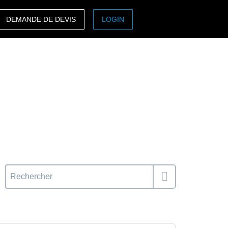
DEMANDE DE DEVIS
LOGIN
ASIA PACIFIC
sh)
Australia (English)
India (English)
日本（日本語)
Singapore (English)