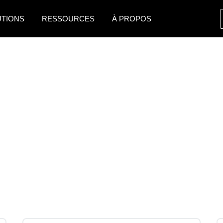
UTIONS
RESSOURCES
À PROPOS
AMERICAS
EUROPE
United States (English)
United Kingdom (Engli
Canada (English)
France (Français)
Canada (Français)
Deutschland (Deutsch)
México (Español)
Italia (Italiano)
Brasil (Português)
Nederlands (English)
Sweden (English)
Denmark (English)
Finland (English)