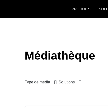
Aller au contenu principal
PRODUITS
SOL
Médiathèque
Type de média
Solutions