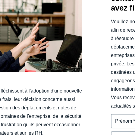
avez f
Belgium (English)
España (Español)
Veuillez-no
afin de rec
Norway (English)
à résoudre 
déplacemen
entreprises
privée. Les
destinées 
engageons 
information
léchissent à l'adoption d'une nouvelle
Vous recevr
 frais, leur décision concerne aussi
actualités 
gestion des déplacements et notes de
domaines de l'entreprise, de la sécurité
rustration qu'ils peuvent occasionner
rateurs et sur les RH.