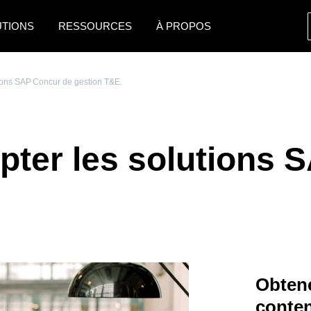
UTIONS
RESSOURCES
À PROPOS
AMERICAS
EUROPE
utions SAP Concur de gestion T&E.
United States (English)
United Kingdom (Engli
Canada (English)
France (Français)
opter les solutions
Canada (Français)
Deutschland (Deutsch)
México (Español)
Italia (Italiano)
Brasil (Português)
Nederlands (English)
Sweden (English)
Denmark (English)
Obtene
Finland (English)
conte