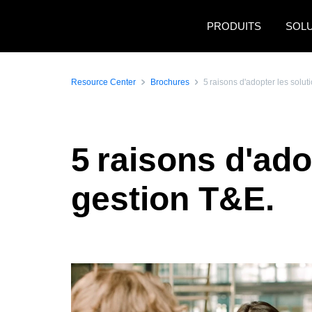
Aller au contenu principal
PRODUITS
SOL
Resource Center
Brochures
5 raisons d'adopter les sol
5 raisons d'ad
gestion T&E.