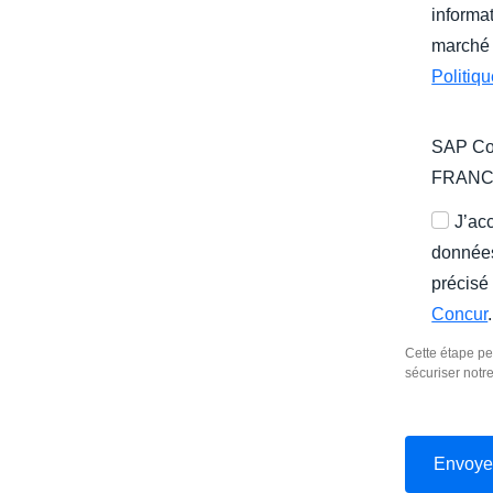
informat
marché 
Politiq
SAP Con
FRAN
J’ac
données
précisé
Concur
.
Cette étape pe
sécuriser notr