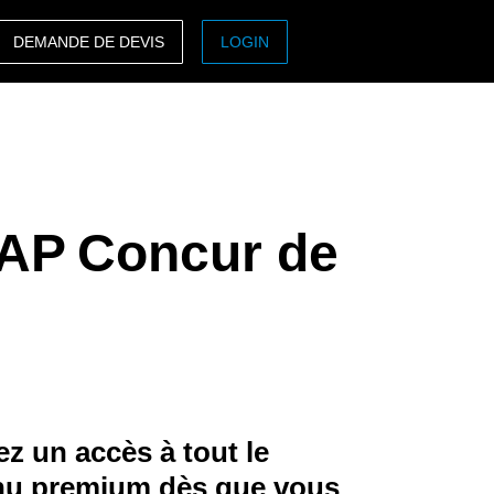
DEMANDE DE DEVIS
LOGIN
ASIA PACIFIC
sh)
Australia (English)
India (English)
 SAP Concur de
日本（日本語)
Singapore (English)
z un accès à tout le
nu premium dès que vous