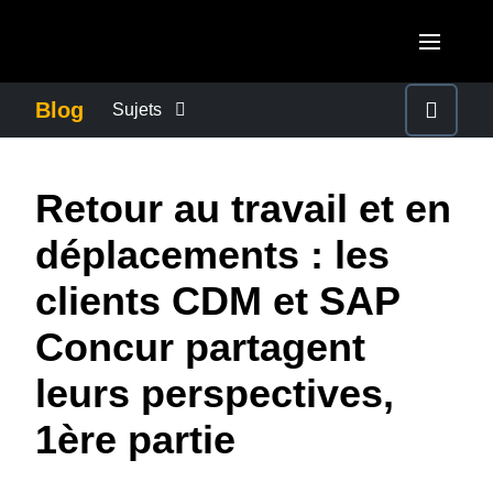
Aller au contenu principal
AMERICAS
Blog
Sujets
United States (English)
ACTUALITÉS DE L’ENTREPRISE
EUROPE
Retour au travail et en
Canada (English)
United Kingdom (English)
CONTINUITÉ DES AFFAIRES
ASIA PACIFIC
déplacements : les
Canada (Français)
France (Français)
Australia (English)
clients CDM et SAP
México (Español)
CONTRÔLE DES COÛTS DE L’ENTREPRISE
Deutschland (Deutsch)
India (English)
Concur partagent
Brasil (Português)
Italia (Italiano)
CROISSANCE ET OPTIMISATION
日本（日本語)
leurs perspectives,
Nederlands (English)
Singapore (English)
1ère partie
DÉVELOPPEMENT DURABLE
Sweden (English)
Denmark (English)