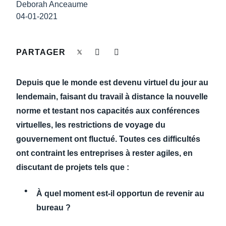
DEVOIR DE PROTECTION
Deborah Anceaume
04-01-2021
Finland (English)
FRAIS DE DÉPLACEMENT
Belgium (English)
PARTAGER
España (Español)
FRAUDE ET CONFORMITÉ
Depuis que le monde est devenu virtuel du jour au
Norway (English)
lendemain, faisant du travail à distance la nouvelle
L’EXPÉRIENCE EMPLOYÉ
norme et testant nos capacités aux conférences
virtuelles, les restrictions de voyage du
gouvernement ont fluctué. Toutes ces difficultés
ont contraint les entreprises à rester agiles, en
discutant de projets tels que :
À quel moment est-il opportun de revenir au
bureau ?