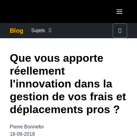
Aller au contenu principal
AMERICAS
Blog
Sujets
United States (English)
ACTUALITÉS DE L’ENTREPRISE
EUROPE
Que vous apporte
Canada (English)
United Kingdom (English)
CONTINUITÉ DES AFFAIRES
ASIA PACIFIC
réellement
Canada (Français)
France (Français)
Australia (English)
l'innovation dans la
México (Español)
CONTRÔLE DES COÛTS DE L’ENTREPRISE
Deutschland (Deutsch)
India (English)
gestion de vos frais et
Brasil (Português)
Italia (Italiano)
CROISSANCE ET OPTIMISATION
日本（日本語)
déplacements pros ?
Nederlands (English)
Singapore (English)
DÉVELOPPEMENT DURABLE
Sweden (English)
Pierre Bonnefoi
18-09-2018
Denmark (English)