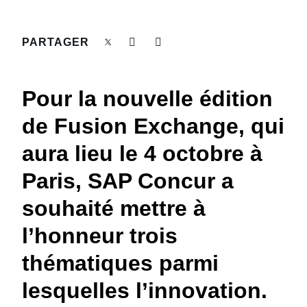
DEVOIR DE PROTECTION
Finland (English)
PARTAGER
FRAIS DE DÉPLACEMENT
Belgium (English)
España (Español)
FRAUDE ET CONFORMITÉ
Pour la nouvelle édition
Norway (English)
de Fusion Exchange, qui
L’EXPÉRIENCE EMPLOYÉ
aura lieu le 4 octobre à
Paris, SAP Concur a
souhaité mettre à
l’honneur trois
thématiques parmi
lesquelles l’innovation.