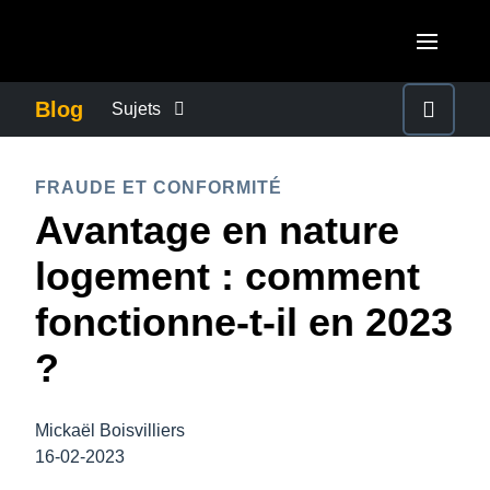
Aller au contenu principal
AMERICAS
Blog
Sujets
United States (English)
ACTUALITÉS DE L’ENTREPRISE
EUROPE
FRAUDE ET CONFORMITÉ
Canada (English)
Avantage en nature
United Kingdom (English)
CONTINUITÉ DES AFFAIRES
ASIA PACIFIC
Canada (Français)
logement : comment
France (Français)
Australia (English)
México (Español)
CONTRÔLE DES COÛTS DE L’ENTREPRISE
fonctionne-t-il en 2023
Deutschland (Deutsch)
India (English)
Brasil (Português)
?
Italia (Italiano)
CROISSANCE ET OPTIMISATION
日本（日本語)
Nederlands (English)
Singapore (English)
Mickaël Boisvilliers
DÉVELOPPEMENT DURABLE
Sweden (English)
16-02-2023
Denmark (English)