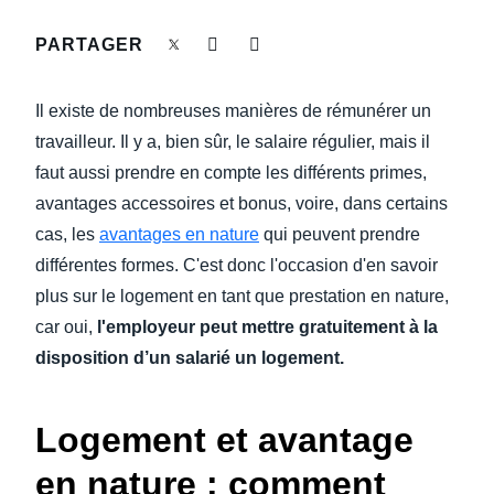
DEVOIR DE PROTECTION
PARTAGER
Finland (English)
FRAIS DE DÉPLACEMENT
Belgium (English)
Il existe de nombreuses manières de rémunérer un
España (Español)
travailleur. Il y a, bien sûr, le salaire régulier, mais il
FRAUDE ET CONFORMITÉ
faut aussi prendre en compte les différents primes,
Norway (English)
avantages accessoires et bonus, voire, dans certains
L’EXPÉRIENCE EMPLOYÉ
cas, les
avantages en nature
qui peuvent prendre
différentes formes. C'est donc l'occasion d'en savoir
plus sur le logement en tant que prestation en nature,
car oui,
l'employeur peut mettre gratuitement à la
disposition d’un salarié un logement.
Logement et avantage
en nature : comment