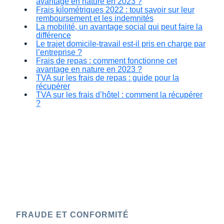
avantage en nature en 2023 ?
Frais kilométriques 2022 : tout savoir sur leur
remboursement et les indemnités
La mobilité, un avantage social qui peut faire la
différence
Le trajet domicile-travail est-il pris en charge par
l’entreprise ?
Frais de repas : comment fonctionne cet
avantage en nature en 2023 ?
TVA sur les frais de repas : guide pour la
récupérer
TVA sur les frais d’hôtel : comment la récupérer
?
FRAUDE ET CONFORMITÉ