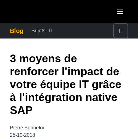
Aller au contenu principal
AMERICAS
Blog
Sujets
United States (English)
ACTUALITÉS DE L’ENTREPRISE
EUROPE
3 moyens de
Canada (English)
United Kingdom (English)
CONTINUITÉ DES AFFAIRES
ASIA PACIFIC
renforcer l'impact de
Canada (Français)
France (Français)
Australia (English)
votre équipe IT grâce
México (Español)
CONTRÔLE DES COÛTS DE L’ENTREPRISE
Deutschland (Deutsch)
India (English)
à l'intégration native
Brasil (Português)
Italia (Italiano)
CROISSANCE ET OPTIMISATION
日本（日本語)
SAP
Nederlands (English)
Singapore (English)
DÉVELOPPEMENT DURABLE
Sweden (English)
Pierre Bonnefoi
25-10-2018
Denmark (English)