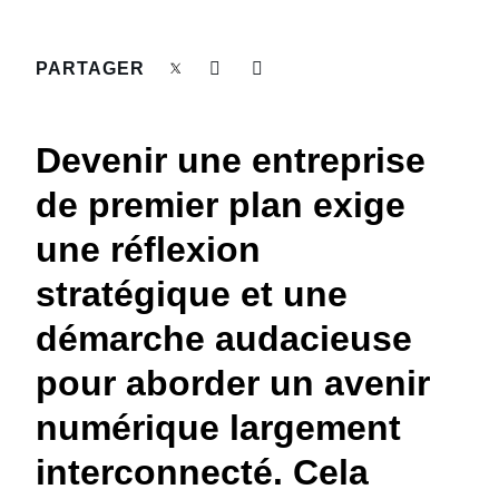
DEVOIR DE PROTECTION
Finland (English)
PARTAGER
FRAIS DE DÉPLACEMENT
Belgium (English)
España (Español)
FRAUDE ET CONFORMITÉ
Devenir une entreprise
Norway (English)
de premier plan exige
L’EXPÉRIENCE EMPLOYÉ
une réflexion
stratégique et une
démarche audacieuse
pour aborder un avenir
numérique largement
interconnecté. Cela