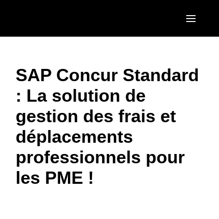
Aller au contenu principal
AMERICAS
SAP Concur Standard
United States (English)
EUROPE
: La solution de
Canada (English)
United Kingdom (English)
ASIA PACIFIC
gestion des frais et
Canada (Français)
France (Français)
Australia (English)
México (Español)
déplacements
Deutschland (Deutsch)
India (English)
Brasil (Português)
professionnels pour
Italia (Italiano)
日本（日本語)
les PME !
Nederlands (English)
Singapore (English)
Sweden (English)
Denmark (English)