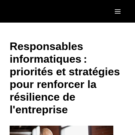
Aller au contenu principal
AMERICAS
Responsables
United States (English)
EUROPE
informatiques :
Canada (English)
United Kingdom (English)
ASIA PACIFIC
priorités et stratégies
Canada (Français)
France (Français)
Australia (English)
México (Español)
pour renforcer la
Deutschland (Deutsch)
India (English)
Brasil (Português)
résilience de
Italia (Italiano)
日本（日本語)
l'entreprise
Nederlands (English)
Singapore (English)
Sweden (English)
Denmark (English)