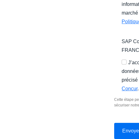
informat
marché 
Politiq
SAP Con
FRAN
J’ac
données
précisé
Concur
.
Cette étape pe
sécuriser notr