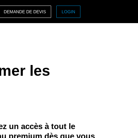
DEMANDE DE DEVIS
LOGIN
ASIA PACIFIC
sh)
Australia (English)
India (English)
mer les
日本（日本語)
Singapore (English)
z un accès à tout le
nu premium dès que vous