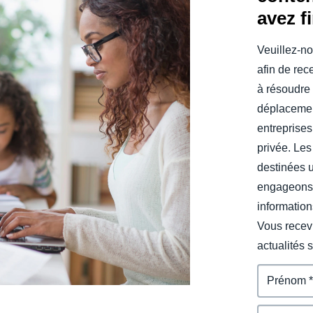
avez f
Belgium (English)
España (Español)
Veuillez-no
afin de rec
Norway (English)
à résoudre 
déplacemen
entreprises
privée. Les
destinées 
engageons 
information
Vous recevr
actualités 