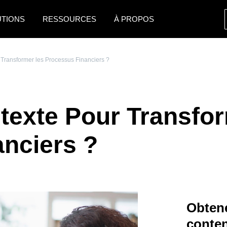
UTIONS
RESSOURCES
À PROPOS
AMERICAS
EUROPE
 Transformer les Processus Financiers ?
United States (English)
United Kingdom (Engli
Canada (English)
France (Français)
ntexte Pour Transfor
Canada (Français)
Deutschland (Deutsch)
México (Español)
Italia (Italiano)
nciers ?
Brasil (Português)
Nederlands (English)
Sweden (English)
Denmark (English)
Obtene
Finland (English)
conte