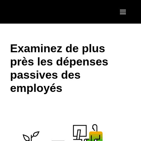
Aller au contenu principal
AMERICAS
Examinez de plus
United States (English)
EUROPE
près les dépenses
Canada (English)
United Kingdom (English)
ASIA PACIFIC
passives des
Canada (Français)
France (Français)
Australia (English)
México (Español)
employés
Deutschland (Deutsch)
India (English)
Brasil (Português)
Italia (Italiano)
日本（日本語)
Nederlands (English)
Singapore (English)
Sweden (English)
Denmark (English)