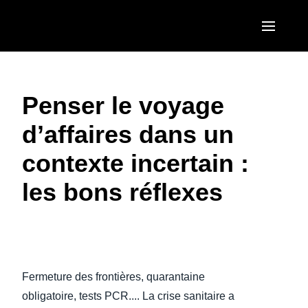
Aller au contenu principal
AMERICAS
Penser le voyage
United States (English)
EUROPE
d’affaires dans un
Canada (English)
United Kingdom (English)
ASIA PACIFIC
contexte incertain :
Canada (Français)
France (Français)
Australia (English)
México (Español)
les bons réflexes
Deutschland (Deutsch)
India (English)
Brasil (Português)
Italia (Italiano)
日本（日本語)
Nederlands (English)
Singapore (English)
Fermeture des frontières, quarantaine
Sweden (English)
obligatoire, tests PCR.... La crise sanitaire a
Denmark (English)