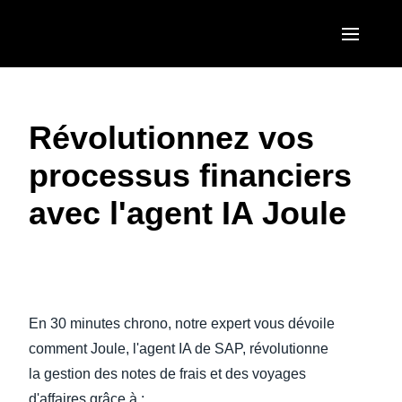
Aller au contenu principal
AMERICAS
Révolutionnez vos
United States (English)
EUROPE
processus financiers
Canada (English)
United Kingdom (English)
ASIA PACIFIC
avec l'agent IA Joule
Canada (Français)
France (Français)
Australia (English)
México (Español)
Deutschland (Deutsch)
India (English)
Brasil (Português)
Italia (Italiano)
日本（日本語)
En 30 minutes chrono, notre expert vous dévoile
Nederlands (English)
Singapore (English)
comment Joule, l'agent IA de SAP, révolutionne
Sweden (English)
la gestion des notes de frais et des voyages
d'affaires grâce à :
Denmark (English)