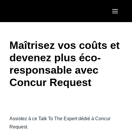
Aller au contenu principal
AMERICAS
Maîtrisez vos coûts et
United States (English)
EUROPE
devenez plus éco-
Canada (English)
United Kingdom (English)
ASIA PACIFIC
responsable avec
Canada (Français)
France (Français)
Australia (English)
México (Español)
Concur Request
Deutschland (Deutsch)
India (English)
Brasil (Português)
Italia (Italiano)
日本（日本語)
Nederlands (English)
Singapore (English)
Assistez à ce Talk To The Expert dédié à Concur
Sweden (English)
Request.
Denmark (English)