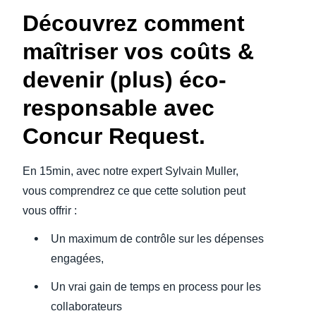
Découvrez comment
Finland (English)
maîtriser vos coûts &
Belgium (English)
devenir (plus) éco-
España (Español)
responsable avec
Norway (English)
Concur Request.
En 15min, avec notre expert Sylvain Muller,
vous comprendrez ce que cette solution peut
vous offrir :
Un maximum de contrôle sur les dépenses
engagées,
Un vrai gain de temps en process pour les
collaborateurs