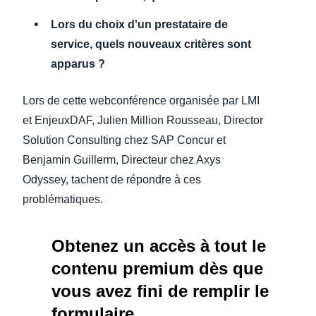
Lors du choix d'un prestataire de
Finland (English)
service, quels nouveaux critères sont
Belgium (English)
apparus ?
España (Español)
Lors de cette webconférence organisée par LMI
Norway (English)
et EnjeuxDAF, Julien Million Rousseau, Director
Solution Consulting chez SAP Concur et
Benjamin Guillerm, Directeur chez Axys
Odyssey, tachent de répondre à ces
problématiques.
Obtenez un accès à tout le
contenu premium dès que
vous avez fini de remplir le
formulaire.