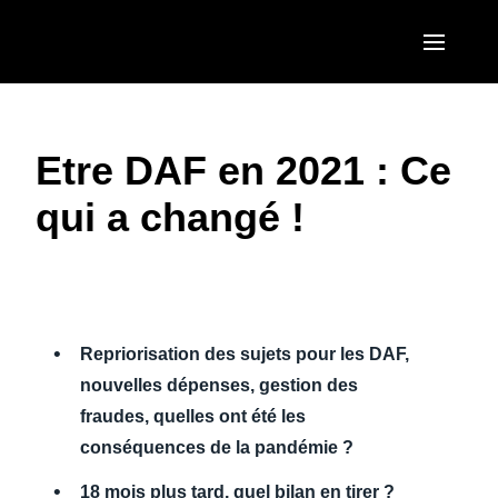
Aller au contenu principal
AMERICAS
Etre DAF en 2021 : Ce
United States (English)
EUROPE
qui a changé !
Canada (English)
United Kingdom (English)
ASIA PACIFIC
Canada (Français)
France (Français)
Australia (English)
México (Español)
Deutschland (Deutsch)
India (English)
Brasil (Português)
Repriorisation des sujets pour les DAF,
Italia (Italiano)
日本（日本語)
nouvelles dépenses, gestion des
Nederlands (English)
fraudes, quelles ont été les
Singapore (English)
conséquences de la pandémie ?
Sweden (English)
18 mois plus tard, quel bilan en tirer ?
Denmark (English)