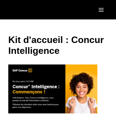
Aller au contenu principal
AMERICAS
Kit d'accueil : Concur
United States (English)
EUROPE
Intelligence
Canada (English)
United Kingdom (English)
ASIA PACIFIC
Canada (Français)
France (Français)
Australia (English)
México (Español)
Deutschland (Deutsch)
India (English)
Brasil (Português)
Italia (Italiano)
日本（日本語)
Nederlands (English)
Singapore (English)
Sweden (English)
Denmark (English)