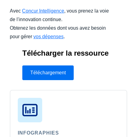
Avec
Concur Intelligence
, vous prenez la voie
Finland (English)
de l'innovation continue.
Belgium (English)
Obtenez les données dont vous avez besoin
pour gérer
vos dépenses
.
España (Español)
Norway (English)
Télécharger la ressource
Téléchargement
INFOGRAPHIES