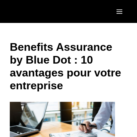
Aller au contenu principal
AMERICAS
Benefits Assurance
United States (English)
EUROPE
by Blue Dot : 10
Canada (English)
United Kingdom (English)
ASIA PACIFIC
avantages pour votre
Canada (Français)
France (Français)
Australia (English)
México (Español)
entreprise
Deutschland (Deutsch)
India (English)
Brasil (Português)
Italia (Italiano)
日本（日本語)
Nederlands (English)
Singapore (English)
Sweden (English)
Denmark (English)