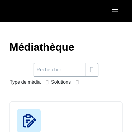
Aller au contenu principal
AMERICAS
United States (English)
Médiathèque
EUROPE
Canada (English)
United Kingdom (English)
ASIA PACIFIC
Canada (Français)
France (Français)
Australia (English)
México (Español)
Type de média
Solutions
Deutschland (Deutsch)
India (English)
Brasil (Português)
Italia (Italiano)
日本（日本語)
Nederlands (English)
Singapore (English)
Sweden (English)
Denmark (English)