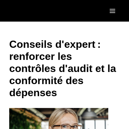
Aller au contenu principal
AMERICAS
Conseils d'expert :
United States (English)
EUROPE
renforcer les
Canada (English)
United Kingdom (English)
ASIA PACIFIC
contrôles d'audit et la
Canada (Français)
France (Français)
Australia (English)
México (Español)
conformité des
Deutschland (Deutsch)
India (English)
Brasil (Português)
dépenses
Italia (Italiano)
日本（日本語)
Nederlands (English)
Singapore (English)
Sweden (English)
Denmark (English)