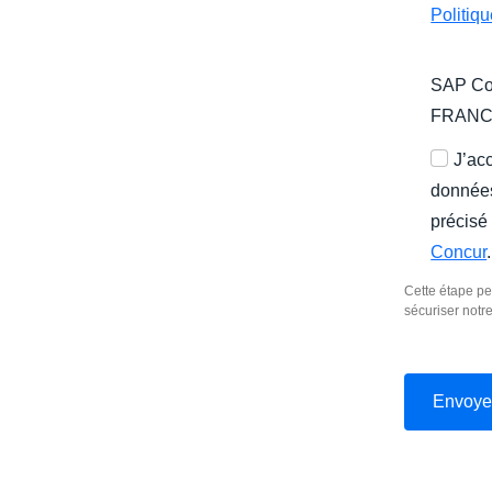
Politiq
SAP Con
FRAN
J’ac
données
précisé
Concur
.
Cette étape pe
sécuriser notr