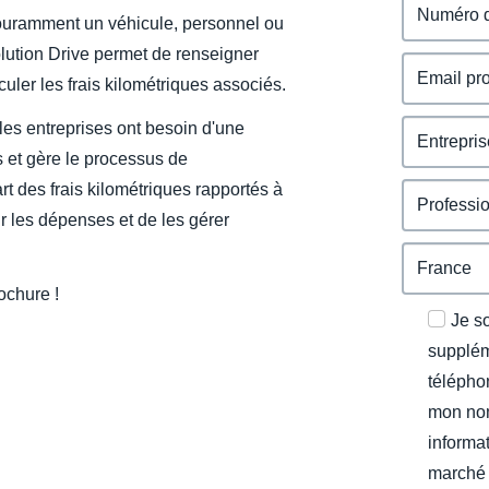
 couramment un véhicule, personnel ou
solution Drive permet de renseigner
uler les frais kilométriques associés.
les entreprises ont besoin d'une
s et gère le processus de
t des frais kilométriques rapportés à
sur les dépenses et de les gérer
ochure !
Je s
supplém
télépho
mon nom
informat
marché 