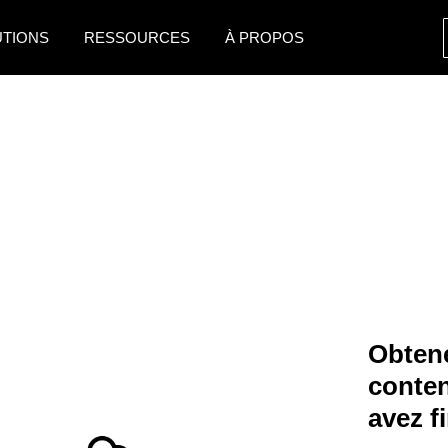
UTIONS
RESSOURCES
À PROPOS
AMERICAS
EUROPE
United States (English)
United Kingdom (Engli
Canada (English)
France (Français)
Canada (Français)
Deutschland (Deutsch)
México (Español)
Italia (Italiano)
Brasil (Português)
Nederlands (English)
Obtene
Sweden (English)
conte
Denmark (English)
avez f
Finland (English)