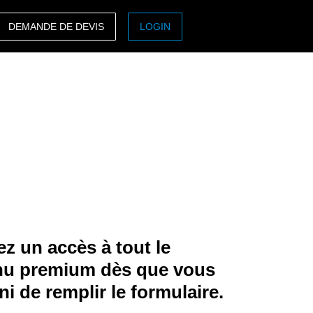
DEMANDE DE DEVIS
LOGIN
ASIA PACIFIC
sh)
Australia (English)
India (English)
日本（日本語)
Singapore (English)
z un accès à tout le
nu premium dès que vous
ini de remplir le formulaire.