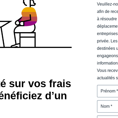
Veuillez-no
Belgium (English)
afin de rec
España (Español)
à résoudre 
déplacemen
Norway (English)
entreprises
privée. Les
destinées 
engageons 
information
Vous recevr
actualités 
é sur vos frais
énéficiez d’un