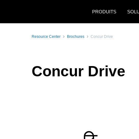
Aller au contenu principal
PRODUITS
SOL
Resource Center
Brochures
Concur Drive
Concur Drive