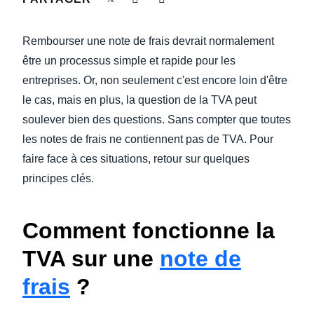
DEVOIR DE PROTECTION
Finland (English)
Rembourser une note de frais devrait normalement
FRAIS DE DÉPLACEMENT
Belgium (English)
être un processus simple et rapide pour les
entreprises. Or, non seulement c'est encore loin d'être
España (Español)
FRAUDE ET CONFORMITÉ
le cas, mais en plus, la question de la TVA peut
Norway (English)
soulever bien des questions. Sans compter que toutes
L’EXPÉRIENCE EMPLOYÉ
les notes de frais ne contiennent pas de TVA. Pour
faire face à ces situations, retour sur quelques
principes clés.
Comment fonctionne la
TVA sur une
note de
frais
?