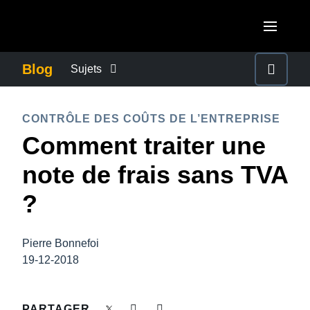
Aller au contenu principal
AMERICAS
Blog
Sujets
United States (English)
ACTUALITÉS DE L’ENTREPRISE
EUROPE
CONTRÔLE DES COÛTS DE L’ENTREPRISE
Canada (English)
Comment traiter une
United Kingdom (English)
CONTINUITÉ DES AFFAIRES
ASIA PACIFIC
Canada (Français)
note de frais sans TVA
France (Français)
Australia (English)
México (Español)
CONTRÔLE DES COÛTS DE L’ENTREPRISE
?
Deutschland (Deutsch)
India (English)
Brasil (Português)
Italia (Italiano)
CROISSANCE ET OPTIMISATION
日本（日本語)
Pierre Bonnefoi
Nederlands (English)
19-12-2018
Singapore (English)
DÉVELOPPEMENT DURABLE
Sweden (English)
PARTAGER
Denmark (English)