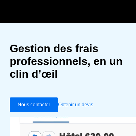
Aller au contenu principal
AMERICAS
United States (English
Gestion des frais
EUROPE
Canada (English)
professionnels, en un
United Kingdom (Engl
ASIA PACIFIC
Canada (Français)
clin d’œil
France (Français)
Australia (English)
México (Español)
Deutschland (Deutsch
India (English)
Brasil (Português)
Italia (Italiano)
日本（日本語)
Nous contacter
Obtenir un devis
Nederlands (English)
Singapore (English)
Sweden (English)
Denmark (English)