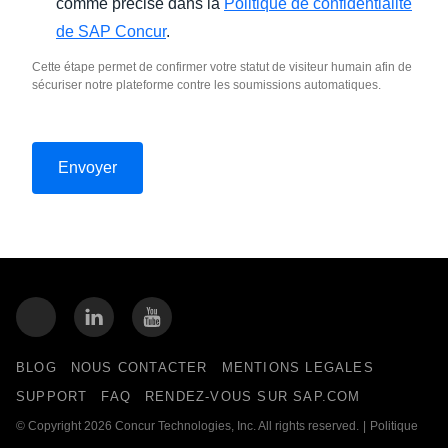
comme précisé dans la
Politique de confidentialité
de SAP Concur
.
Cette étape permet de confirmer votre statut de visiteur humain afin de
sécuriser notre plateforme contre les soumissions automatiques.
BLOG
NOUS CONTACTER
MENTIONS LEGALES
SUPPORT
FAQ
RENDEZ-VOUS SUR SAP.COM
© Copyright 2026 Concur Technologies, Inc. All rights reserved.
|
Politique