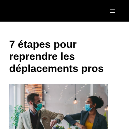
Aller au contenu principal
AMERICAS
7 étapes pour
United States (English)
EUROPE
reprendre les
Canada (English)
United Kingdom (English)
ASIA PACIFIC
déplacements pros
Canada (Français)
France (Français)
Australia (English)
México (Español)
Deutschland (Deutsch)
India (English)
Brasil (Português)
Italia (Italiano)
日本（日本語)
Nederlands (English)
Singapore (English)
Sweden (English)
Denmark (English)