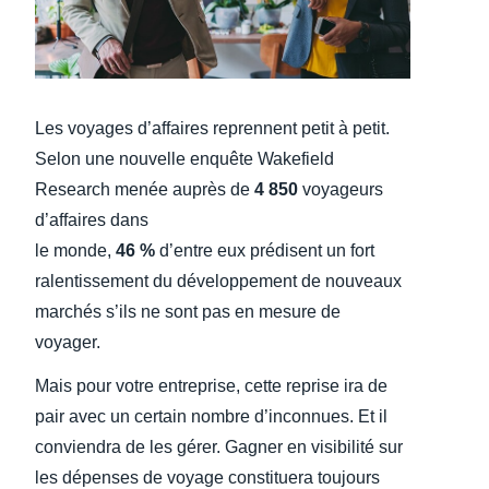
Finland (English)
Belgium (English)
Les voyages d’affaires reprennent petit à petit.
España (Español)
Selon une nouvelle enquête Wakefield
Norway (English)
Research menée auprès de
4 850
voyageurs
d’affaires dans
le monde,
46 %
d’entre eux prédisent un fort
ralentissement du développement de nouveaux
marchés s’ils ne sont pas en mesure de
voyager.
Mais pour votre entreprise, cette reprise ira de
pair avec un certain nombre d’inconnues. Et il
conviendra de les gérer. Gagner en visibilité sur
les dépenses de voyage constituera toujours