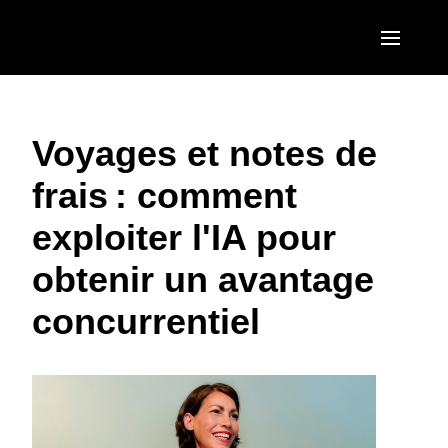
Aller au contenu principal
AMERICAS
Voyages et notes de
United States (English)
EUROPE
frais : comment
Canada (English)
United Kingdom (English)
ASIA PACIFIC
exploiter l'IA pour
Canada (Français)
France (Français)
Australia (English)
México (Español)
obtenir un avantage
Deutschland (Deutsch)
India (English)
Brasil (Português)
concurrentiel
Italia (Italiano)
日本（日本語)
Nederlands (English)
Singapore (English)
Sweden (English)
Denmark (English)