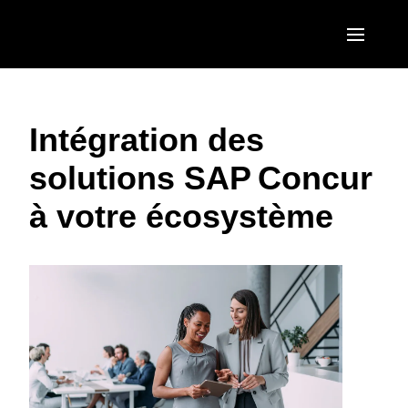
Aller au contenu principal
AMERICAS
Intégration des
United States (English)
EUROPE
solutions SAP Concur
Canada (English)
United Kingdom (English)
ASIA PACIFIC
à votre écosystème
Canada (Français)
France (Français)
Australia (English)
México (Español)
Deutschland (Deutsch)
India (English)
Brasil (Português)
Italia (Italiano)
日本（日本語)
Nederlands (English)
Singapore (English)
Sweden (English)
Denmark (English)