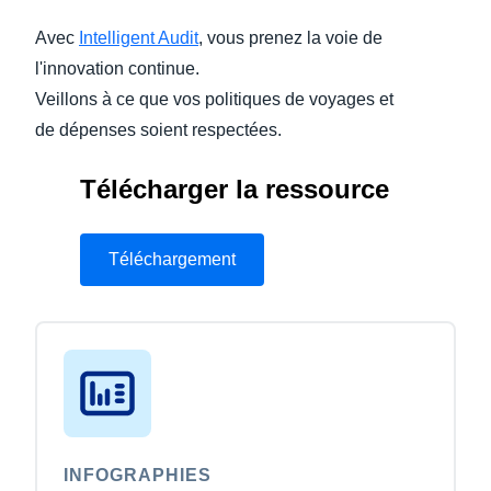
Avec
Intelligent Audit
, vous prenez la voie de
Finland (English)
l'innovation continue.
Belgium (English)
Veillons à ce que vos politiques de voyages et
de dépenses soient respectées.
España (Español)
Norway (English)
Télécharger la ressource
Téléchargement
INFOGRAPHIES