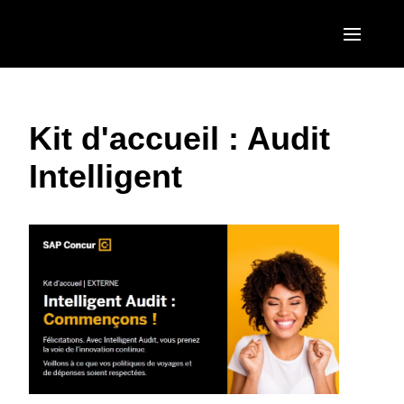
Aller au contenu principal
AMERICAS
Kit d'accueil : Audit
United States (English)
EUROPE
Intelligent
Canada (English)
United Kingdom (English)
ASIA PACIFIC
Canada (Français)
France (Français)
Australia (English)
México (Español)
Deutschland (Deutsch)
India (English)
Brasil (Português)
Italia (Italiano)
日本（日本語)
Nederlands (English)
Singapore (English)
Sweden (English)
Denmark (English)