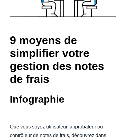
Finland (English)
Belgium (English)
9 moyens de
España (Español)
simplifier votre
Norway (English)
gestion des notes
de frais
Infographie
Que vous soyez utilisateur, approbateur ou
contrôleur de notes de frais, découvrez dans