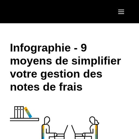
Aller au contenu principal
AMERICAS
Infographie - 9
United States (English)
EUROPE
moyens de simplifier
Canada (English)
United Kingdom (English)
ASIA PACIFIC
votre gestion des
Canada (Français)
France (Français)
Australia (English)
México (Español)
notes de frais
Deutschland (Deutsch)
India (English)
Brasil (Português)
Italia (Italiano)
日本（日本語)
Nederlands (English)
Singapore (English)
Sweden (English)
Denmark (English)