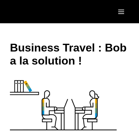
Aller au contenu principal
AMERICAS
Business Travel : Bob
United States (English)
EUROPE
a la solution !
Canada (English)
United Kingdom (English)
ASIA PACIFIC
Canada (Français)
France (Français)
Australia (English)
México (Español)
Deutschland (Deutsch)
India (English)
Brasil (Português)
Italia (Italiano)
日本（日本語)
Nederlands (English)
Singapore (English)
Sweden (English)
Denmark (English)