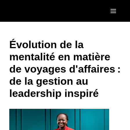
Aller au contenu principal
AMERICAS
Évolution de la
United States (English)
EUROPE
mentalité en matière
Canada (English)
United Kingdom (English)
ASIA PACIFIC
de voyages d'affaires :
Canada (Français)
France (Français)
Australia (English)
México (Español)
de la gestion au
Deutschland (Deutsch)
India (English)
Brasil (Português)
leadership inspiré
Italia (Italiano)
日本（日本語)
Nederlands (English)
Singapore (English)
Sweden (English)
Denmark (English)