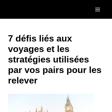
Aller au contenu principal
AMERICAS
7 défis liés aux
United States (English)
EUROPE
voyages et les
Canada (English)
United Kingdom (English)
ASIA PACIFIC
stratégies utilisées
Canada (Français)
France (Français)
Australia (English)
México (Español)
par vos pairs pour les
Deutschland (Deutsch)
India (English)
Brasil (Português)
relever
Italia (Italiano)
日本（日本語)
Nederlands (English)
Singapore (English)
Sweden (English)
Denmark (English)