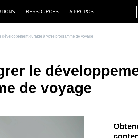
UTIONS
RESSOURCES
À PROPOS
AMERICAS
EUROPE
 le développement durable à votre programme de voyage
United States (English)
United Kingdom (Engli
Canada (English)
France (Français)
égrer le développeme
Canada (Français)
Deutschland (Deutsch)
México (Español)
Italia (Italiano)
me de voyage
Brasil (Português)
Nederlands (English)
Sweden (English)
Denmark (English)
Obtene
Finland (English)
conte