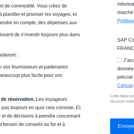
informat
e et de commodité. Vous créez de
marché 
lanifier et prioriser les voyages, et
Politiq
prendre en compte, des dépenses aux
nuent de s’investir toujours plus dans
SAP Con
FRAN
ideront :
J’ac
i vos fournisseurs et partenaires
données
beaucoup plus facile pour vos
précisé
Concur
.
Cette étape pe
 de réservation.
Les voyageurs
sécuriser notr
nt pas toujours en quoi cela consiste. Et
 et de décisions à prendre concernant
ont besoin de conseils au fur et à