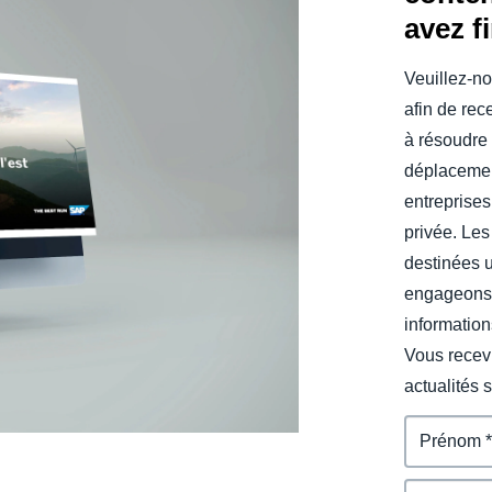
avez f
Belgium (English)
España (Español)
Veuillez-no
afin de rec
Norway (English)
à résoudre 
déplacemen
entreprises
privée. Les
destinées 
engageons 
information
Vous recevr
actualités 