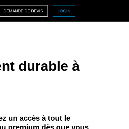
DEMANDE DE DEVIS
LOGIN
ASIA PACIFIC
sh)
Australia (English)
India (English)
nt durable à
日本（日本語)
Singapore (English)
z un accès à tout le
nu premium dès que vous