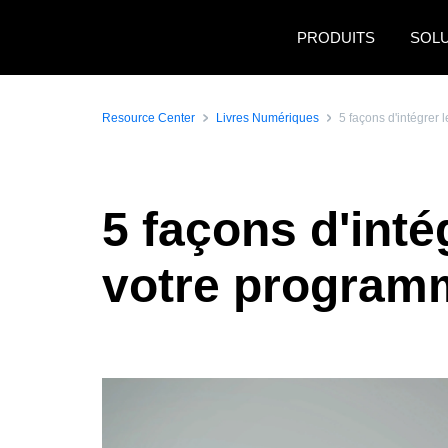
Aller au contenu principal
PRODUITS
SOL
Resource Center
Livres Numériques
5 façons d'intégrer
5 façons d'int
votre program