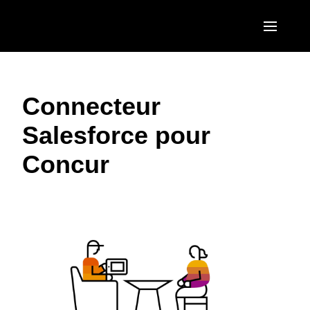
Aller au contenu principal
AMERICAS
Connecteur
United States (English)
EUROPE
Salesforce pour
Canada (English)
United Kingdom (English)
ASIA PACIFIC
Concur
Canada (Français)
France (Français)
Australia (English)
México (Español)
Deutschland (Deutsch)
India (English)
Brasil (Português)
Italia (Italiano)
日本（日本語)
Nederlands (English)
Singapore (English)
Sweden (English)
Denmark (English)