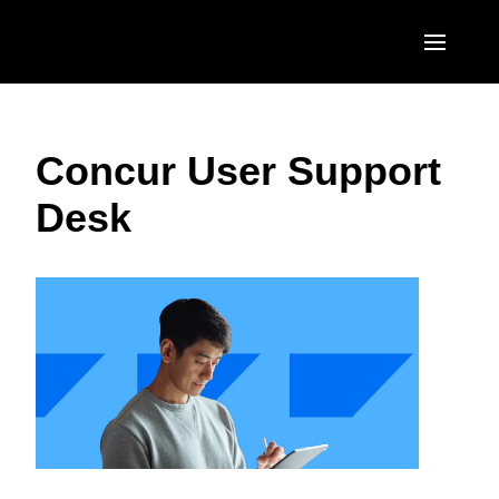
Aller au contenu principal
AMERICAS
Concur User Support
United States (English)
EUROPE
Desk
Canada (English)
United Kingdom (English)
ASIA PACIFIC
Canada (Français)
France (Français)
Australia (English)
México (Español)
Deutschland (Deutsch)
India (English)
Brasil (Português)
Italia (Italiano)
日本（日本語)
Nederlands (English)
Singapore (English)
Sweden (English)
Denmark (English)