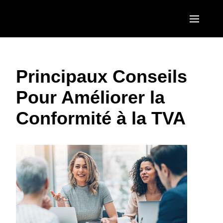
Aller au contenu principal
AMERICAS
Principaux Conseils
United States (English)
EUROPE
Pour Améliorer la
Canada (English)
United Kingdom (English)
ASIA PACIFIC
Conformité à la TVA
Canada (Français)
France (Français)
Australia (English)
México (Español)
Deutschland (Deutsch)
India (English)
Brasil (Português)
Italia (Italiano)
日本（日本語)
Nederlands (English)
Singapore (English)
Sweden (English)
Denmark (English)