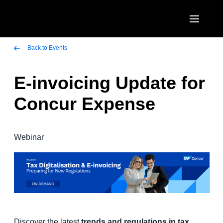
Aller au contenu principal
AMERICAS
Back to Events
United States (English)
E-invoicing Update for
EUROPE
Canada (English)
Concur Expense
United Kingdom (English)
ASIA PACIFIC
Canada (Français)
France (Français)
Australia (English)
México (Español)
Webinar
Deutschland (Deutsch)
India (English)
Brasil (Português)
Italia (Italiano)
日本（日本語)
Nederlands (English)
Singapore (English)
Sweden (English)
Discover the latest
trends and regulations in tax
Denmark (English)