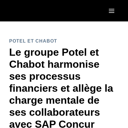
Aller au contenu principal
AMERICAS
POTEL ET CHABOT
United States (English)
EUROPE
Le groupe Potel et
Canada (English)
United Kingdom (English)
Chabot harmonise
ASIA PACIFIC
Canada (Français)
France (Français)
ses processus
Australia (English)
México (Español)
Deutschland (Deutsch)
financiers et allège la
India (English)
Brasil (Português)
Italia (Italiano)
charge mentale de
日本（日本語)
Nederlands (English)
ses collaborateurs
Singapore (English)
Sweden (English)
avec SAP Concur
Denmark (English)