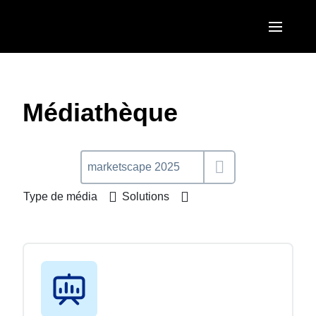
Aller au contenu principal
AMERICAS
United States (English)
Médiathèque
EUROPE
Canada (English)
United Kingdom (English)
ASIA PACIFIC
Canada (Français)
France (Français)
Australia (English)
México (Español)
Type de média
Solutions
Deutschland (Deutsch)
India (English)
Brasil (Português)
Italia (Italiano)
日本（日本語)
Nederlands (English)
Singapore (English)
Sweden (English)
Denmark (English)