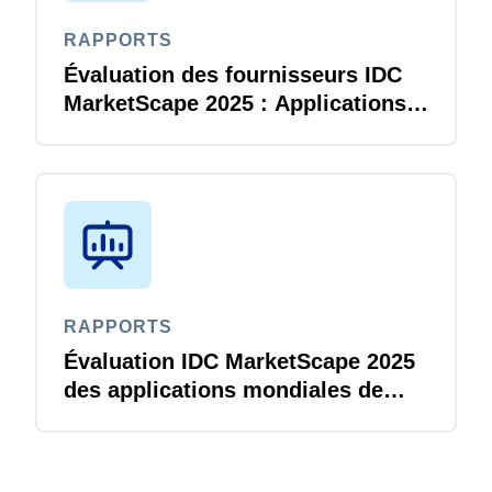
RAPPORTS
Finland (English)
Évaluation des fournisseurs IDC
Belgium (English)
MarketScape 2025 : Applications
de gestion des déplacements et
España (Español)
des frais optimisées par l’IA pour
Norway (English)
les entreprises dans le monde
RAPPORTS
Évaluation IDC MarketScape 2025
des applications mondiales de
réservation de voyages d’affaires
alimentées par l’IA