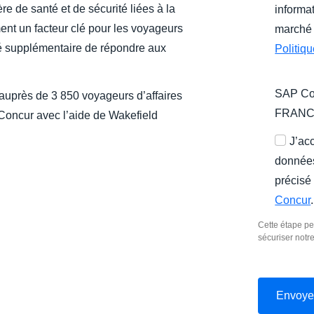
e de santé et de sécurité liées à la
informat
nt un facteur clé pour les voyageurs
marché 
té supplémentaire de répondre aux
Politiq
SAP Con
auprès de 3 850 voyageurs d’affaires
FRAN
ncur avec l’aide de Wakefield
J’ac
données
précisé
Concur
.
Cette étape pe
sécuriser notr