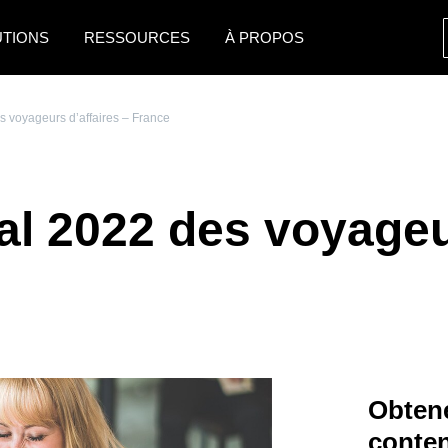
UTIONS
RESSOURCES
À PROPOS
AMERICAS
EUROPE
 voyageurs d’affaires – France
United States (English)
United Kingdom (Engli
Canada (English)
France (Français)
l 2022 des voyageur
Canada (Français)
Deutschland (Deutsch)
México (Español)
Italia (Italiano)
Brasil (Português)
Nederlands (English)
Sweden (English)
Denmark (English)
Obtene
Finland (English)
conte