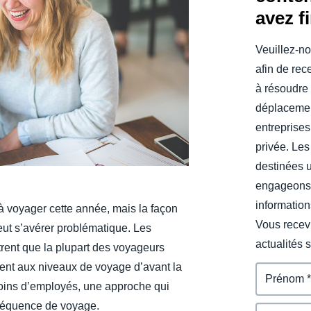
avez f
Belgium (English)
España (Español)
Veuillez-no
afin de rec
Norway (English)
à résoudre 
déplacemen
entreprises
privée. Les
destinées 
engageons 
information
 à voyager cette année, mais la façon
Vous recevr
eut s’avérer problématique. Les
actualités 
rent que la plupart des voyageurs
nnent aux niveaux de voyage d’avant la
moins d’employés, une approche qui
fréquence de voyage.