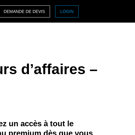
DEMANDE DE DEVIS
LOGIN
ASIA PACIFIC
sh)
Australia (English)
India (English)
s d’affaires –
日本（日本語)
Singapore (English)
z un accès à tout le
nu premium dès que vous