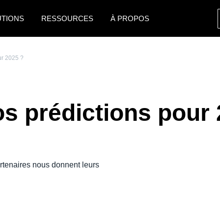
UTIONS
RESSOURCES
À PROPOS
AMERICAS
EUROPE
ur 2025 ?
United States (English)
United Kingdom (Engli
Canada (English)
France (Français)
os prédictions pour
Canada (Français)
Deutschland (Deutsch)
México (Español)
Italia (Italiano)
Brasil (Português)
Nederlands (English)
déo
rtenaires nous donnent leurs
Sweden (English)
Denmark (English)
Finland (English)