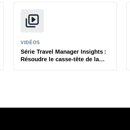
Belgium (English)
España (Español)
Norway (English)
VIDÉOS
Série Travel Manager Insights :
Résoudre le casse-tête de la
durabilité des voyages
d'affaires