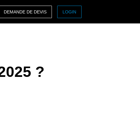
DEMANDE DE DEVIS
LOGIN
ASIA PACIFIC
sh)
Australia (English)
India (English)
 2025 ?
日本（日本語)
Singapore (English)