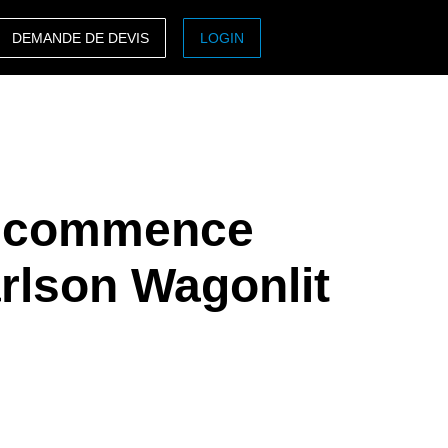
DEMANDE DE DEVIS
LOGIN
ASIA PACIFIC
sh)
Australia (English)
India (English)
es commence
日本（日本語)
Singapore (English)
rlson Wagonlit