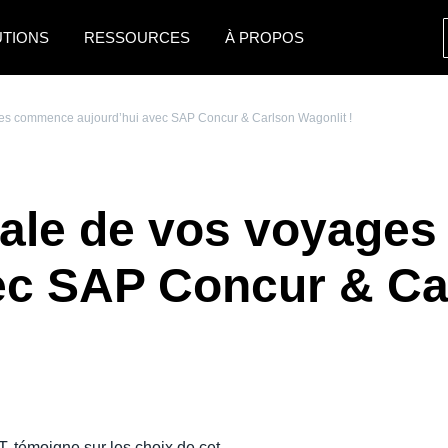
UTIONS
RESSOURCES
À PROPOS
AMERICAS
EUROPE
ages commence aujourd’hui avec SAP Concur & Carlson Wagonlit !
United States (English)
United Kingdom (Engli
Canada (English)
France (Français)
itale de vos voyag
Canada (Français)
Deutschland (Deutsch)
México (Español)
Italia (Italiano)
ec SAP Concur & Ca
Brasil (Português)
Nederlands (English)
Sweden (English)
Denmark (English)
Finland (English)
déo
T, témoigne sur les choix de cet